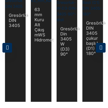
63
mm
Gresörlük
Kuru
DIN
Gresörlük
Alt
3405
DIN
Gresörlük
Çıkış
3405
Din
mWS
çukur
3405
Hidrometre
başlı L
W
(D1)
(D3)
180°
90°